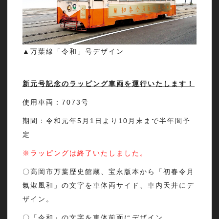
▲万葉線「令和」号デザイン
新元号記念のラッピング車両を運行いたします！
使用車両：7073号
期間：令和元年5月1日より10月末まで半年間予
定
※ラッピングは終了いたしました。
〇高岡市万葉歴史館蔵、宝永版本から「初春令月
氣淑風和」の文字を車体両サイド、車内天井にデ
ザイン。
〇「令和」の文字を車体前面にデザイン。